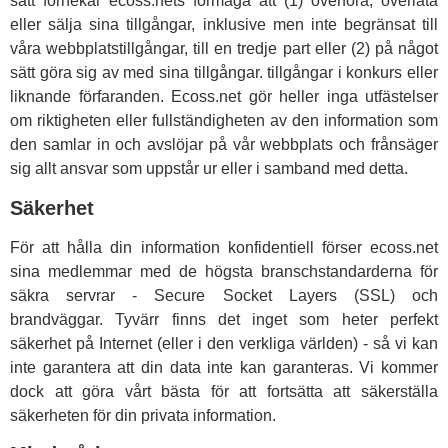
sätt förnekar ecoss.nets förmåga att (1) överföra, överlåta
eller sälja sina tillgångar, inklusive men inte begränsat till
våra webbplatstillgångar, till en tredje part eller (2) på något
sätt göra sig av med sina tillgångar. tillgångar i konkurs eller
liknande förfaranden. Ecoss.net gör heller inga utfästelser
om riktigheten eller fullständigheten av den information som
den samlar in och avslöjar på vår webbplats och frånsäger
sig allt ansvar som uppstår ur eller i samband med detta.
Säkerhet
För att hålla din information konfidentiell förser ecoss.net
sina medlemmar med de högsta branschstandarderna för
säkra servrar - Secure Socket Layers (SSL) och
brandväggar. Tyvärr finns det inget som heter perfekt
säkerhet på Internet (eller i den verkliga världen) - så vi kan
inte garantera att din data inte kan garanteras. Vi kommer
dock att göra vårt bästa för att fortsätta att säkerställa
säkerheten för din privata information.