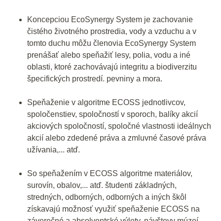
Koncepciou EcoSynergy System je zachovanie
čistého životného prostredia, vody a vzduchu a v
tomto duchu môžu členovia EcoSynergy System
prenášať alebo speňažiť lesy, polia, vodu a iné
oblasti, ktoré zachovávajú integritu a biodiverzitu
špecifických prostredí. pevniny a mora.
Speňaženie v algoritme ECOSS jednotlivcov,
spoločenstiev, spoločností v sporoch, balíky akcií
akciových spoločností, spoločné vlastnosti ideálnych
akcií alebo zdedené práva a zmluvné časové práva
užívania,... atď.
So speňažením v ECOSS algoritme materiálov,
surovín, obalov,... atď. študenti základných,
stredných, odborných, odborných a iných škôl
získavajú možnosť využiť speňaženie ECOSS na
záverečné a absolventské výlety, návštevy múzeí,