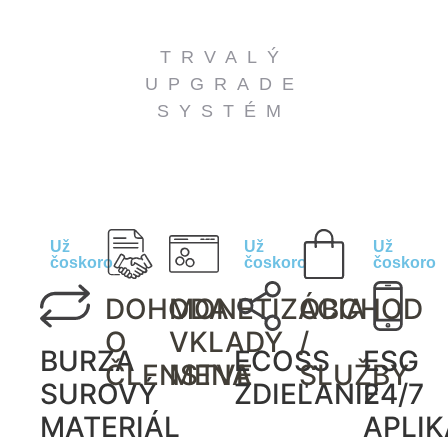
TRVALÝ
UPGRADE
SYSTÉM
Už
Už
Už
čoskoro
čoskoro
čoskoro
DOHODA
MONETIZÁCIA
OBCHOD
O
VKLADY
/
BURZA
ECOSS
ESG
ČLENSTVE
MENA
SLUŽBY
SUROVÝ
ZDIEĽANIE
24/7
MATERIÁL
APLIK