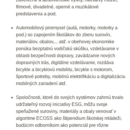
filmové, divadelné, operné a muzikálové
predstavenia a pod.
Automobilový priemysel (autá, motorky, motorky a
pod.) so zapojením školákov do zberu surovín,
materiálov, obalov,... atď. v obehovej ekonomike
ponúka bezplatnú vodičskú skúšku, vzdelávanie v
oblasti bezpečnosti dopravy, zavádzanie nových
dopravných trás, digitálne vzdelávanie, rozdáva
bicykle a bicyklovú mobilitu, bicykle s motorom,
športové potreby, mobilnú elektrifikáciu a digitalizáciu
mobilných zariadení atď.
Spoločnosti, ktoré do svojich systémov zahrnú trvalo
udržateľný rozvoj iniciatívy ESG, môžu svoje
speňažené suroviny, materiály a obaly venovať v
algoritme ECOSS ako štipendium školskej mládeži,
budúcim odborníkom ako potenciál pre rôzne