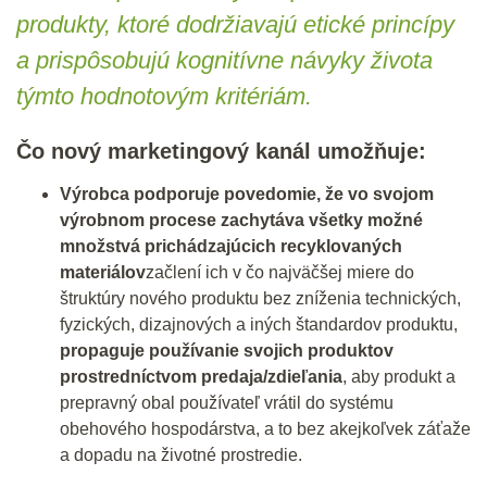
produkty, ktoré dodržiavajú etické princípy
a prispôsobujú kognitívne návyky života
týmto hodnotovým kritériám.
Čo nový marketingový kanál umožňuje:
Výrobca podporuje povedomie, že vo svojom
výrobnom procese zachytáva všetky možné
množstvá prichádzajúcich recyklovaných
materiálov
začlení ich v čo najväčšej miere do
štruktúry nového produktu bez zníženia technických,
fyzických, dizajnových a iných štandardov produktu,
propaguje používanie svojich produktov
prostredníctvom predaja/zdieľania
, aby produkt a
prepravný obal používateľ vrátil do systému
obehového hospodárstva, a to bez akejkoľvek záťaže
a dopadu na životné prostredie.