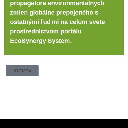
propagátora environmentálnych
zmien globálne prepojeného s
ostatnými ľuďmi na celom svete
prostredníctvom portálu
EcoSynergy System.
DOMOV