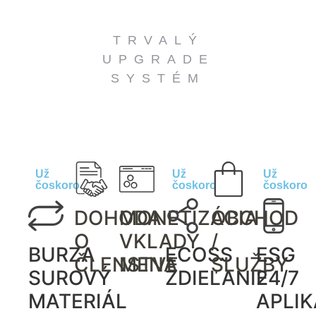
TRVALÝ
UPGRADE
SYSTÉM
Už
Už
Už
čoskoro
čoskoro
čoskoro
DOHODA
MONETIZÁCIA
OBCHOD
O
VKLADY
/
BURZA
ECOSS
ESG
ČLENSTVE
MENA
SLUŽBY
SUROVÝ
ZDIEĽANIE
24/7
MATERIÁL
APLIK