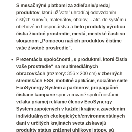
S mesačnými platbami za zdieľanie/predaj
produktov
, ktorú užívateľ uhradí aj odovzdaním
čistých surovín, materiálov, obalov,... atď. do systému
obehového hospodárstva a
tieto produkty výrobcu
čistia životné prostredie, mestá, mestské časti so
sloganom „Pomocou našich produktov čistíme
vaše životné prostredie“.
Prezentácia spoločnosti „s produktmi, ktoré čistia
vaše prostredie“ na multimediálnych
obrazovkách
(rozmery: 356 x 200 cm)
v zberných
strediskách ESS, mobilné aplikácie, sociálne siete
EcoSynergy System a partnerov, propagačné
čistiace kampane
sponzorované spoločnosťami,
vďaka priamej reklame členov EcoSynergy
System zapojených v každej krajine a zavedením
individuálnych ekologických/environmentálnych
daní v určitých krajinách sveta získavajú
produkty status zníženej uhlíkovej stopy, sú