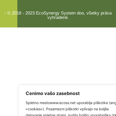
- © 2018 - 2023 EcoSynergy System doo, všetky práva
vyhradené.
Cenimo vašo zasebnost
Spletno mestowww.ecoss.net uporablja piškotke (an
»cookies«). Posamezni piškotki vplivajo na boljše
delovanje spletne strani, nudijo boljšo uporabniško iz