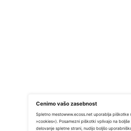
Cenimo vašo zasebnost
Spletno mestowww.ecoss.net uporablja piškotke 
»cookies«). Posamezni piškotki vplivajo na boljše
delovanje spletne strani, nudijo boljšo uporabnišk