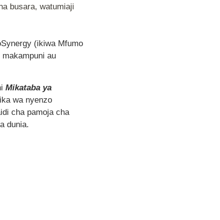
na busara, watumiaji
oSynergy (ikiwa Mfumo
a, makampuni au
ni
Mikataba ya
bika wa nyenzo
idi cha pamoja cha
a dunia.