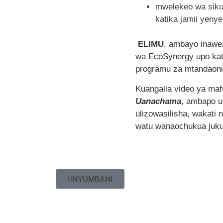
mwelekeo wa siku 
katika jamii yeny
ELIMU
, ambayo inawe
wa EcoSynergy upo kat
programu za mtandaoni
Kuangalia video ya m
Uanachama
, ambapo u
ulizowasilisha, wakati
watu wanaochukua jukum
NYUMBANI