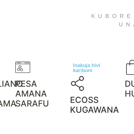
KUBORE
UN
Inakuja hivi
karibuni
LIANO
PESA
D
AMANA
H
ECOSS
AMA
SARAFU
KUGAWANA