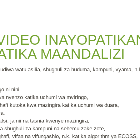
 VIDEO INAYOPATIKA
ATIKA MAANDALIZI
usudiwa watu asilia, shughuli za huduma, kampuni, vyama, 
o ni nini
ya nyenzo katika uchumi wa mviringo,
ghafi kutoka kwa mazingira katika uchumi wa duara,
ra,
afsi, jamii na tasnia kwenye mazingira,
za shughuli za kampuni na sehemu zake zote,
hafi, vifaa na vifungashio, n.k. katika algorithm ya ECOSS,