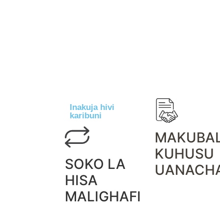
Inakuja hivi
karibuni
MAKUBA
KUHUSU
SOKO LA
UANACH
HISA
MALIGHAFI