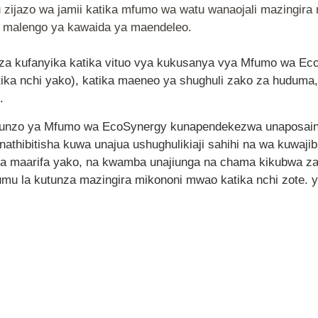
zijazo wa jamii katika mfumo wa watu wanaojali mazingira 
e malengo ya kawaida ya maendeleo.
za kufanyika katika vituo vya kukusanya vya Mfumo wa Ec
ika nchi yako), katika maeneo ya shughuli zako za hudum
.
afunzo ya Mfumo wa EcoSynergy kunapendekezwa unaposai
nathibitisha kuwa unajua ushughulikiaji sahihi na wa kuwaji
 na maarifa yako, na kwamba unajiunga na chama kikubwa za
u la kutunza mazingira mikononi mwao katika nchi zote. y