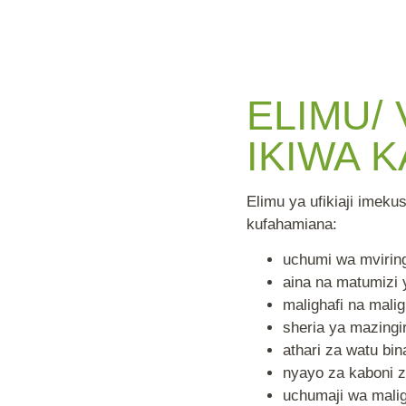
ELIMU/
IKIWA K
Elimu ya ufikiaji imek
kufahamiana:
uchumi wa mviring
aina na matumizi 
malighafi na mali
sheria ya mazingi
athari za watu bin
nyayo za kaboni 
uchumaji wa malig