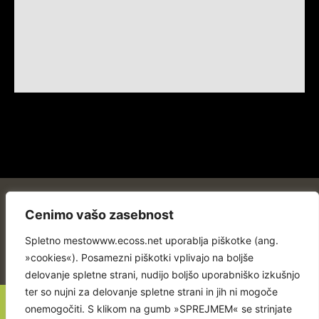
Cenimo vašo zasebnost
Spletno mestowww.ecoss.net uporablja piškotke (ang.
»cookies«). Posamezni piškotki vplivajo na boljše
delovanje spletne strani, nudijo boljšo uporabniško izkušnjo
ter so nujni za delovanje spletne strani in jih ni mogoče
onemogočiti. S klikom na gumb »SPREJMEM« se strinjate
Confidentialité et cookies